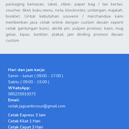
packaging kemasan, label, stiker, paper bag / tas kertas,
voucher, tiket, buku menu, nota, blocknotes, undangan, majalah,
booklet. Untuk kebutuhan souvenir / merchandise kami
memberikan jasa cetak online dengan custom desain seperti
cetak gantungan kunci, akrilik pin, pulpen promosi, kaos, mug
gelas, kipas, tumbler, plakat, jam dinding promosi desain
custom.
Hari dan jam kerja:
Senin - Jumat ( 09:00 - 17:00 )
Sabtu ( 09:00 - 15:00 )
WhatsApp:
085235919373
Email:
cetak.jagoanbrosur@gmail.com
Cetak Express 3 Jam
Cetak Kilat 1 Hari
Cetak Cepat 3 Hari