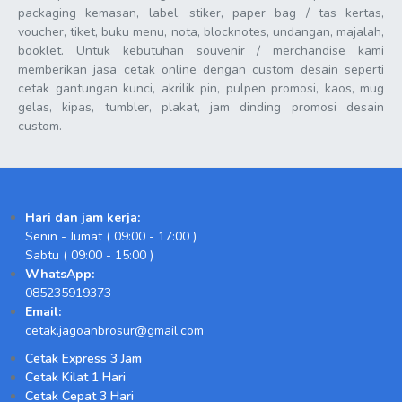
packaging kemasan, label, stiker, paper bag / tas kertas,
voucher, tiket, buku menu, nota, blocknotes, undangan, majalah,
booklet. Untuk kebutuhan souvenir / merchandise kami
memberikan jasa cetak online dengan custom desain seperti
cetak gantungan kunci, akrilik pin, pulpen promosi, kaos, mug
gelas, kipas, tumbler, plakat, jam dinding promosi desain
custom.
Hari dan jam kerja:
Senin - Jumat ( 09:00 - 17:00 )
Sabtu ( 09:00 - 15:00 )
WhatsApp:
085235919373
Email:
cetak.jagoanbrosur@gmail.com
Cetak Express 3 Jam
Cetak Kilat 1 Hari
Cetak Cepat 3 Hari